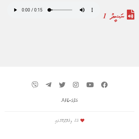
ނަޝީދު 1
އަޅުގަނޑުމެން
އެކު ޑިވެލޮޕްކޮށްފައި