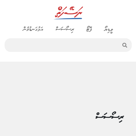
ވީޑިޔޯ
ފޮޓޯ
ރިސޯސަސް
އަޅުގަނޑުމެން
ރިސޯސަސް