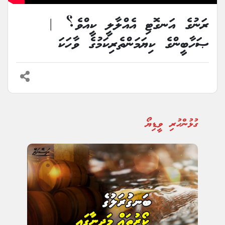
ރަނުގެ އަނގޮޓި އެއްލާލީ ކީއްވެ؟ |
ޞަހާބީންގެ ކިޔަމަންތެރިކަމުގެ ވާހަކަ
ގުޅުންހުރި ވީޑިޔޯ