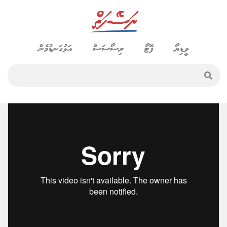
ވީޑިޔޯ
ފޮޓޯ
ރިސޯސަސް
އަޅުގަނޑުމެން