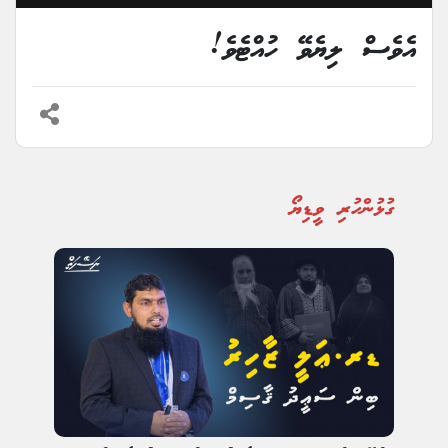
އެވެސް ލިޔެވޭ ހުއްޓެވެ!
ގުޅުންހުރި ވީޑިޔޯ